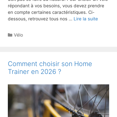
répondant à vos besoins, vous devez prendre
en compte certaines caractéristiques. Ci-
dessous, retrouvez tous nos …
Lire la suite
Catégories
Vélo
Comment choisir son Home
Trainer en 2026 ?